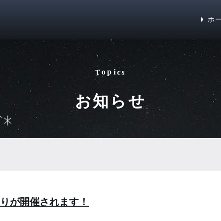
ホ
c
o
i
p
T
s
お知らせ
つりが開催されます！