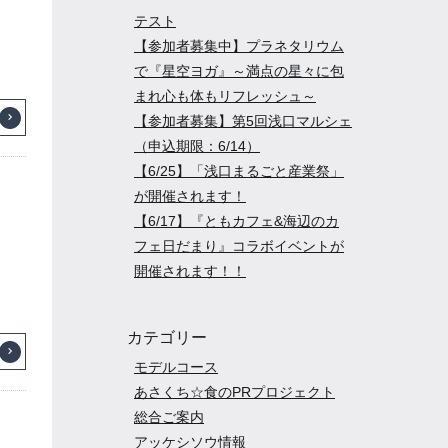
テスト
【参加者募集中】プラネタリウム
で『星空ヨガ』～満点の星々に包
まれ心も体もリフレッシュ～
【参加者募集】第5回浅口マルシェ
（申込期限：6/14）
【6/25】「浅口まるごと産業祭」
が開催されます！
【6/17】『ともカフェ&海辺のカ
フェ日だまり』コラボイベントが
開催されます！！
カテゴリー
モデルコース
あさくち☆食のPRプロジェクト
総合ご案内
アッケシソウ情報